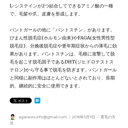
L-システインが2つ結合してできるアミノ酸の一種
で、毛髪や爪、皮膚を形成します。
パントガールの他に「パントスチン」があります。
びまん性脱毛症(ホルモン由来)やFAGA(女性男性型
脱毛症)、分娩後脱毛症や更年期症状からの薄毛に効
果があります。パントスチンは、毛根に攻撃して脱
毛を起こす脱毛因子であるDHT(ジヒドロテストス
テロン)から守る事で脱毛を防ぎます。パントガール
と同様に副作用はほとんどないとされており、長期
的、継続的に安全に使用できます。
投
aganews.info@gmail.com
投
2016年5月11日
カ
育毛の方
稿
稿
テ
法