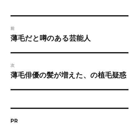
者
日:
ゴ
リ
ー
投
前
稿
薄毛だと噂のある芸能人
前
の
ナ
投
ビ
稿:
次
ゲ
薄毛俳優の髪が増えた、の植毛疑惑
次
の
ー
投
シ
稿:
ョ
PR
ン